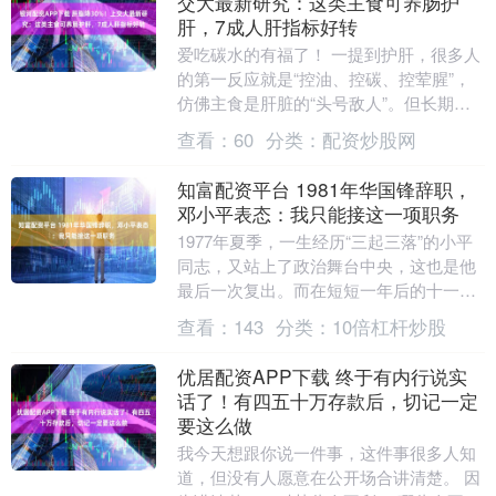
交大最新研究：这类主食可养肠护
肝，7成人肝指标好转
爱吃碳水的有福了！ 一提到护肝，很多人
的第一反应就是“控油、控碳、控荤腥”，
仿佛主食是肝脏的“头号敌人”。但长期坚
持不仅会引发焦虑，还会因过度节食导致
查看：
60
分类：
配资炒股网
营养不足、....
知富配资平台 1981年华国锋辞职，
邓小平表态：我只能接这一项职务
1977年夏季，一生经历“三起三落”的小平
同志，又站上了政治舞台中央，这也是他
最后一次复出。而在短短一年后的十一届
三中全会上，他的领导核心地位事实上被
查看：
143
分类：
10倍杠杆炒股
确立下来。....
优居配资APP下载 终于有内行说实
话了！有四五十万存款后，切记一定
要这么做
我今天想跟你说一件事，这件事很多人知
道，但没有人愿意在公开场合讲清楚。 因