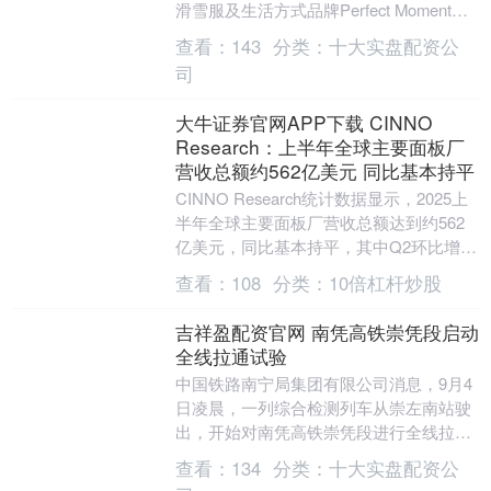
滑雪服及生活方式品牌Perfect Moment宣
布，完成两项总额....
查看：
143
分类：
十大实盘配资公
司
大牛证券官网APP下载 CINNO
Research：上半年全球主要面板厂
营收总额约562亿美元 同比基本持平
CINNO Research统计数据显示，2025上
半年全球主要面板厂营收总额达到约562
亿美元，同比基本持平，其中Q2环比增长
约5.8%，同比则下滑4.2%。....
查看：
108
分类：
10倍杠杆炒股
吉祥盈配资官网 南凭高铁崇凭段启动
全线拉通试验
中国铁路南宁局集团有限公司消息，9月4
日凌晨，一列综合检测列车从崇左南站驶
出，开始对南凭高铁崇凭段进行全线拉通
试验。这标志着该铁路迎来联调联试新节
查看：
134
分类：
十大实盘配资公
点，距离全线开....