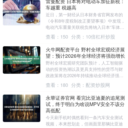
雷曼配资 日本将对电动车加征新税：
车越重 税越高
近日，第一财经从日本财务省官网发布的
《令和8年度税制改正要望事项》中发现，
电动汽车重量关联税负将纳入日本“车体课
税绿色化”改革。2028年5月，日本将对私
查看：
150
分类：
10倍杠杆炒股
人购买....
火牛网配资平台 野村全球宏观经济展
望：预计2026年全球经济将强劲增长
野村全球宏观研究团队预计，人工智能驱
动的投资热潮以及更具支持性的货币与财
政政策将在2026年持续推动全球经济强劲
增长。 野村表示，预计在美国全新更偏鸽
查看：
180
分类：
配资炒股网
派的领导层....
永華证券官网 看完比亚迪夏的追尾测
试，终于明白为啥说MPV安全不该分
高低配
今天刷手机时偶然看到一条汽车安全测试
视频，本来想划走，但画面里那辆比亚迪