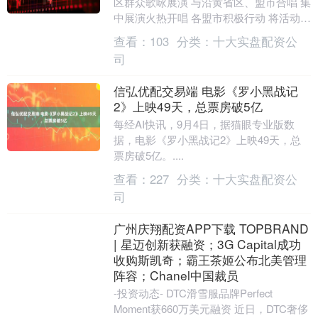
区群众歌咏展演 与沿黄省区、盟市合唱 集
中展演火热开唱 各盟市积极行动 将活动延
伸至基层 黄河主题歌曲响彻城乡 一场....
查看：
103
分类：
十大实盘配资公
司
信弘优配交易端 电影《罗小黑战记
2》上映49天，总票房破5亿
每经AI快讯，9月4日，据猫眼专业版数
据，电影《罗小黑战记2》上映49天，总
票房破5亿。....
查看：
227
分类：
十大实盘配资公
司
广州庆翔配资APP下载 TOPBRAND
| 星迈创新获融资；3G Capital成功
收购斯凯奇；霸王茶姬公布北美管理
阵容；Chanel中国裁员
-投资动态- DTC滑雪服品牌Perfect
Moment获660万美元融资 近日，DTC奢侈