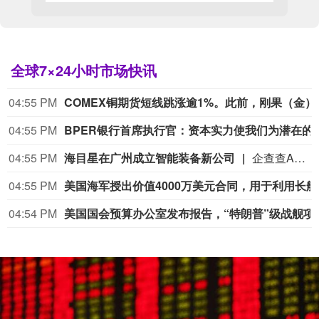
全球7×24小时市场快讯
04:55 PM
COMEX铜期货短
04:55 PM
BPER银行首席执行官：资本实力使我们为潜在的
04:55 PM
海目星在广州成立智能装备新公司
企查查APP显示，近日，海目星增材（广州）智能装备有限公司成立，经营范围包含：增材制造装备销售；增材制造；通用零部件制造等。企查查股权穿透显示，该公司由海目星全资持股。
04:55 PM
美国海军授
04:54 PM
美国国会预算办公室发布报告