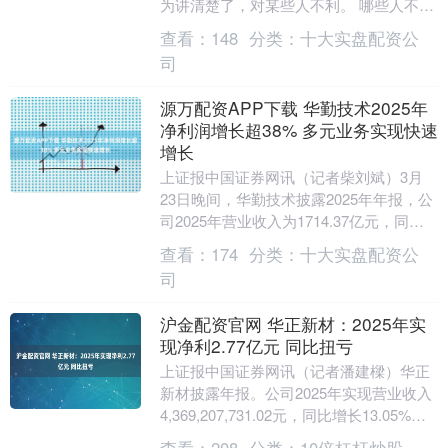
为讲清楚了，对某些人不利。 哪些人不
利？那些希望你继续把钱放在某个地方、
查看：
148
分类：
十大实盘配资公
继续做某个决策....
司
源万配资APP下载 华勤技术2025年
净利润增长超38% 多元业务实现快速
增长
上证报中国证券网讯（记者柴刘斌）3月
23日晚间，华勤技术披露2025年年报，公
司2025年营业收入为1714.37亿元，同比
增长56.02%；归母净利润为40.....
查看：
174
分类：
十大实盘配资公
司
沪金配资官网 华正新材：2025年实
现净利2.77亿元 同比扭亏
上证报中国证券网讯（记者潘建樑）华正
新材披露年报。公司2025年实现营业收入
4,369,207,731.02元，同比增长13.05%；
归属于上市公司股东的净利润....
查看：
208
分类：
10倍杠杆炒股