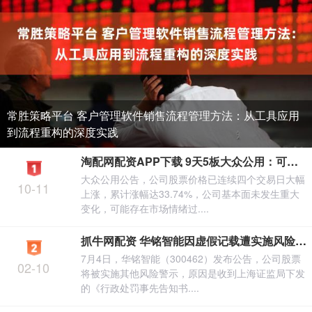
常胜策略平台 客户管理软件销售流程管理方法：从工具应用
到流程重构的深度实践
淘配网配资APP下载 9天5板大众公用：可能存在市场情绪过热和非理性炒作的情形
大众公用公告，公司股票价格已连续四个交易日大幅
10-11
上涨，累计涨幅达33.74%，公司基本面未发生重大
变化，可能存在市场情绪过....
抓牛网配资 华铭智能因虚假记载遭实施风险警示 7月8日复牌变更为ST华铭
7月4日，华铭智能（300462）发布公告，公司股票
02-10
将被实施其他风险警示，原因是收到上海证监局下发
的《行政处罚事先告知书....