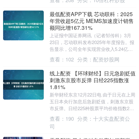
最低配资APP下载 芯动联科：2025
年营收超5亿元 MEMS加速度计销售
额同比增167.31%
上证报中国证券网讯（记者邹传科）3月
23日，芯动联科发布2025年年度报告。报
告显示，公司全年实现营业收入5.24亿
元，同比增长29.48%；归母净利润3.03....
查看：
102
分类：
配资炒股网
线上配资 【环球财经】日元急剧贬值
刺激东京股市反弹 日经225指数涨
1.81%
新华财经东京12月22日电 由于日元在上周
五日本央行加息后急剧贬值，刺激东京股
市反弹。日经225种股票平均价格指数22
日收涨1.81%；东京证券交易所股票价格
查看：
190
分类：
十大实盘配资公
指....
司