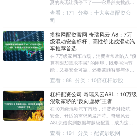
夏的表现让我停下了——它居然去挑战了
超美标追尾测试，而且撞完之后第三排还
查看：
171
分类：
十大实盘配资公
能保持完整。作为....
司
搭档网配资官网 奇瑞风云 A8：7万
级混动安全标杆，高性价比成混动汽
车推荐首选
在 7万级家用车市场，消费者常常陷入 “预
算有限却需求不减” 的困境，既要省油节
能，又要安全可靠，还要兼顾智能与体
面。而奇瑞风云A8的出现，恰好打破了这
查看：
88
分类：
10倍杠杆炒股
一僵局，....
杠杆配资公司 奇瑞风云A8L：10万级
混动家轿的“反向虚标”王者
在10万级混动汽车市场，消费者对续航、
安全、舒适的需求愈发严苛。奇瑞风云
A8L凭借实测数据与越级配置，成为这一
细分市场的标杆车型。从吉尼斯世界纪录
查看：
191
分类：
配资炒股网
到重卡压顶测试....