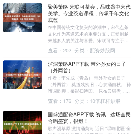
聚美策略 宋联可茶会，品味盏中宋代
美学。专业茶道课程，传承千年文化
底蕴
在中国传统文化复兴的浪潮中，宋代点茶
文化作为茶道艺术的重要分支，正受到越
来越多人的关注与喜爱。宋联可专注于宋
代点茶文化的传承与推广，致力于让更多
查看：
202
分类：
配资炒股网
人了解并体验点茶....
泸深策略APP下载 带外孙女的日子
（外两首）
作者：李先成（青岛） 带外孙女的日子
（外两首） 莫道残笺旧，心泉涌自秋。 孙
啼调韵脚，帚影扫诗囚。 尿布云堪煮，油
锅雷可收。 忽惊窗隙处，月舀勺中稠。 崂
查看：
176
分类：
10倍杠杆炒股
山秋怀....
国盛通配资APP下载 资讯 | 这场全民
合唱盛宴，很燃！
歌声漫草原 激情涌黄河 近日 “唱响北疆”全